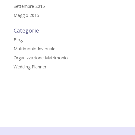
Settembre 2015
Maggio 2015
Categorie
Blog
Matrimonio Invernale
Organizzazione Matrimonio
Wedding Planner
Gloria Della Chiesa
Via del Girasole, 3
48015 - Cervia (RA)
P.IVA: IT02379810399