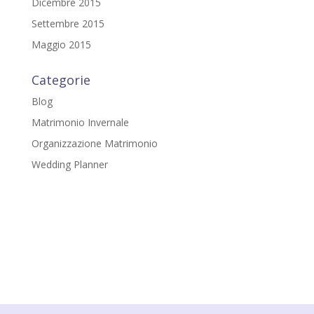
Dicembre 2015
Settembre 2015
Maggio 2015
Categorie
Blog
Matrimonio Invernale
Organizzazione Matrimonio
Wedding Planner
Gloria Della Chiesa
Via del Girasole, 3
48015 - Cervia (RA)
P.IVA: IT02379810399