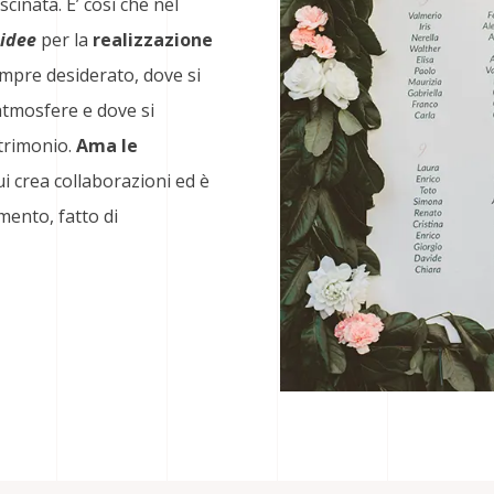
inata. E’ così che nel
 idee
per la
realizzazione
sempre desiderato, dove si
atmosfere e dove si
atrimonio.
Ama le
i crea collaborazioni ed è
mento, fatto di