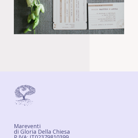
Mareventi
di Gloria Della Chiesa
P.IVA: IT02379810399