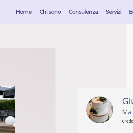
Home
Chi sono
Consulenza
Servizi
Ed
Gi
Mat
Credit